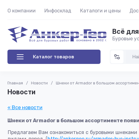
О компании
Инфосклад
Каталоги и цены
Дос
Всё для
Буровые ус
Каталог товаров
Главная
/
Новости
/
Шнеки от Armador в большом ассортимен
Новости
« Все новости
Шнеки от Armador в большом ассортименте появи
Предлагаем Вам ознакомиться с буровыми шнеками 
видами пород (
http://ankergeo.ru/armador-bur-instr