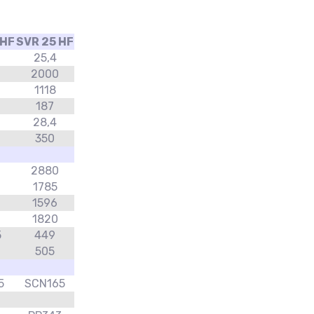
 HF
SVR 25 HF
25,4
0
2000
1118
187
28,4
350
2880
1785
1596
1820
5
449
505
5
SCN165