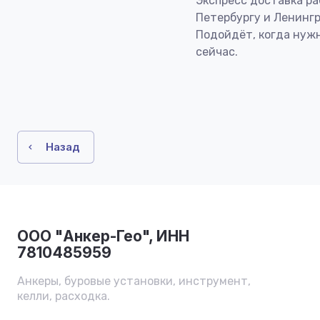
Экспресс доставка ра
Петербургу и Ленингр
Подойдёт, когда нуж
сейчас.
Назад
ООО "Анкер-Гео", ИНН
7810485959
Анкеры, буровые установки, инструмент,
келли, расходка.