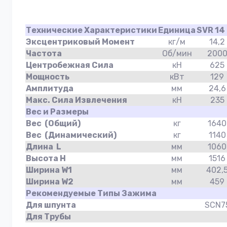
Технические Характеристики
Единица
SVR 14
Эксцентриковый Момент
кг/м
14,2
Частота
Об/мин
200
Центробежная Сила
кН
625
Мощность
кВт
129
Амплитуда
мм
24,6
Макс. Сила Извлечения
кН
235
Вес и Размеры
Вес (Общий)
кг
1640
Вес (Динамический)
кг
1140
Длина L
мм
1060
Высота H
мм
1516
Ширина W1
мм
402,
Ширина W2
мм
459
Рекомендуемые Типы Зажима
Для шпунта
SCN7
Для Трубы