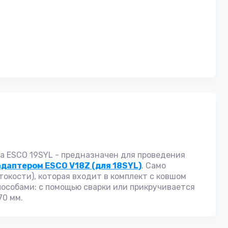
нка ESCO 19SYL - предназначен для проведения
даптером ESCO V18Z (для 18SYL)
. Само
окости), которая входит в комплект с ковшом
пособами: с помощью сварки или прикручивается
70 мм.