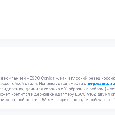
ся компанией «ESCO Conical», как и плоский резец коро
носостойкой стали. Используется вместе с
державкой а
тандартная, длинная коронка с Y-образным ребром (жест
может крепится к державке адаптеру ESCO V18Z двумя с
ина острой части - 56 мм. Ширина посадочной части - 