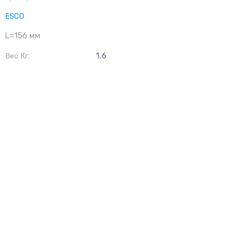
ESCO
L=156 мм
1,6
Вес Кг.