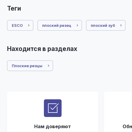
теги
ESCO
плоский резец
плоский зуб
Находится в разделах
Плоские резцы
Нам доверяют
Обн