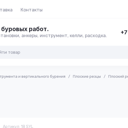
тавка
Контакты
 буровых работ.
+7
тановки, анкеры, инструмент, келли, расходка.
струмента и вертикального бурения
/
Плоские резцы
/
Плоский р
Артикул:
18 SYL