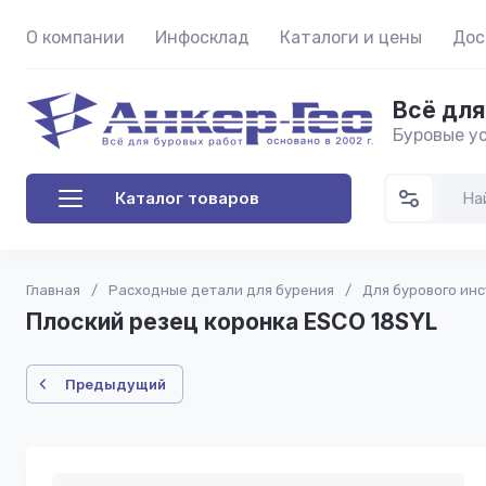
О компании
Инфосклад
Каталоги и цены
Дос
Всё для
Буровые ус
Каталог товаров
Главная
/
Расходные детали для бурения
/
Для бурового ин
Плоский резец коронка ESCO 18SYL
Предыдущий